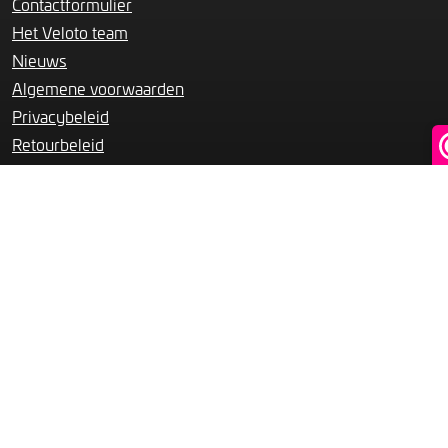
Contactformulier
Het Veloto team
Nieuws
Algemene voorwaarden
Privacybeleid
Retourbeleid
Klachtenregeling
Overige diensten
Fietsverhuur
Fietsverzekering
Het Veloto leaseplan
Reparatie & onderhoud
Webshop
Damesfietsen