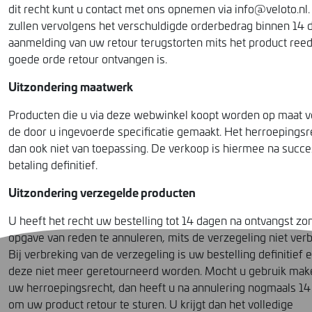
dit recht kunt u contact met ons opnemen via info@veloto.nl.
zullen vervolgens het verschuldigde orderbedrag binnen 14 
aanmelding van uw retour terugstorten mits het product reed
goede orde retour ontvangen is.
Uitzondering maatwerk
Producten die u via deze webwinkel koopt worden op maat 
de door u ingevoerde specificatie gemaakt. Het herroepingsr
dan ook niet van toepassing. De verkoop is hiermee na succe
betaling definitief.
Uitzondering verzegelde producten
U heeft het recht uw bestelling tot 14 dagen na ontvangst zo
opgave van reden te annuleren, mits de verzegeling niet verb
Bij verbreking van de verzegeling is uw bestelling definitief 
deze niet meer geretourneerd worden. Mocht u gebruik mak
uw herroepingsrecht, dan heeft u na annulering nogmaals 1
om uw product retour te sturen. U krijgt dan het volledige