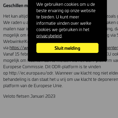
We gebruiken cookies om u de
Geschillen melden bij Webwinkerlkeur
beste ervaring op onze website
Het kan altijd voorkomen dat er iets niet helemaal gaat zoals 
te bieden. U kunt meer
We raden u aan om klachten eerst bij ons kenbaar te maken 
informatie vinden over welke
mailen naar info@veloto.nl. Leidt dit niet tot een oplossing, d
cookies we gebruiken in het
mogelijk om uw geschil aan te melden voor bemiddeling via S
privacybeleid
.
WebwinkelKeur
Sluit melding
via
https://www.webwinkelkeur.nl/kennisbank/consumenten
Vanaf 15 februari 2016 is het voor consumenten in de EU oo
mogelijk om klachten aan te melden via het ODR-platform va
Europese Commissie. Dit ODR-platform is te vinden
op http://ec.europa.eu/odr. Wanneer uw klacht nog niet elder
behandeling is dan staat het u vrij om uw klacht te deponeren
platform van de Europese Unie.
Veloto fietsen Januari 2023