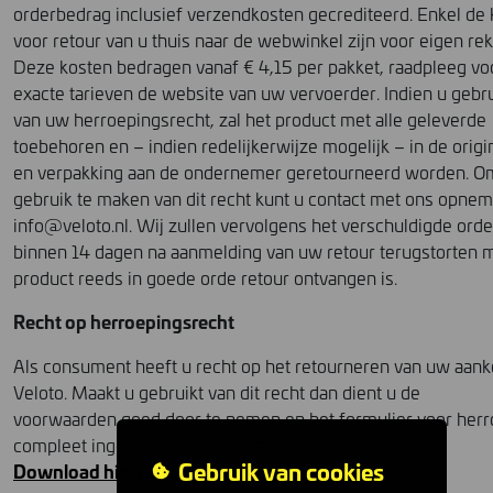
orderbedrag inclusief verzendkosten gecrediteerd. Enkel de
voor retour van u thuis naar de webwinkel zijn voor eigen re
Deze kosten bedragen vanaf € 4,15 per pakket, raadpleeg vo
exacte tarieven de website van uw vervoerder. Indien u gebr
van uw herroepingsrecht, zal het product met alle geleverde
toebehoren en – indien redelijkerwijze mogelijk – in de origi
en verpakking aan de ondernemer geretourneerd worden. O
gebruik te maken van dit recht kunt u contact met ons opnem
info@veloto.nl. Wij zullen vervolgens het verschuldigde ord
binnen 14 dagen na aanmelding van uw retour terugstorten m
product reeds in goede orde retour ontvangen is.
Recht op herroepingsrecht
Als consument heeft u recht op het retourneren van uw aank
Veloto. Maakt u gebruikt van dit recht dan dient u de
voorwaarden goed door te nemen en het formulier voor her
compleet ingevuld aan te leveren.
Gebruik van cookies
Download hier het retourformulier
.