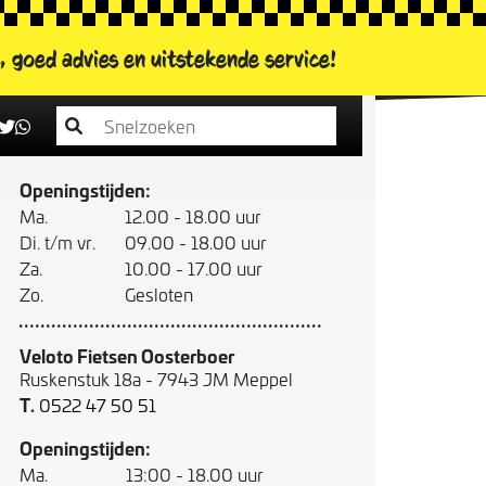
s, goed advies
en uitstekende service!
Veloto Fietsen Koedijkslanden
Rembrandtplein 46 - 7944 GG Meppel
T.
0522 - 305 910
Openingstijden:
Ma.
12.00 - 18.00 uur
Di. t/m vr.
09.00 - 18.00 uur
Za.
10.00 - 17.00 uur
Zo.
Gesloten
Veloto Fietsen Oosterboer
Ruskenstuk 18a - 7943 JM Meppel
T.
0522 47 50 51
Openingstijden:
Ma.
13:00 - 18.00 uur