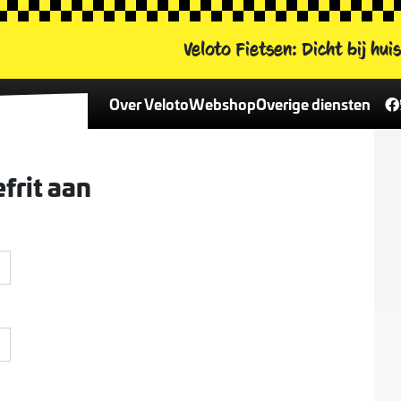
Veloto Fietsen:
Dicht bij hui
Over Veloto
Webshop
Overige diensten
Contactformulier
Alle fietsen
Fietsverhuur
Contactinformatie
Veloto leaseplan
Damesfietsen
frit aan
Het Veloto team
Reparatie & onderhoud
Herenfietsen
Vacatures
Fietsverzekering
Kinderfietsen
Nieuws
E-bikes
Onderdelen en accessoires
Onze merken
Fiets van de week