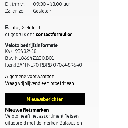
Di. t/m vr.
09:30 - 18.00 uur
Za. en zo.
Gesloten
E.
info@veloto.nl
contactformulier
of gebruik ons
Veloto bedrijfsinformate
Kvk:
93482418
Btw:
NL866421130.B01
Iban:
IBAN NL70 RBRB 0706489640
Algemene voorwaarden
Vraag vrijblijvend een proefrit aan
Nieuwsberichten
Nieuwe fietsmerken
Veloto heeft het assortiment fietsen
uitgebreid met de merken Batavus en