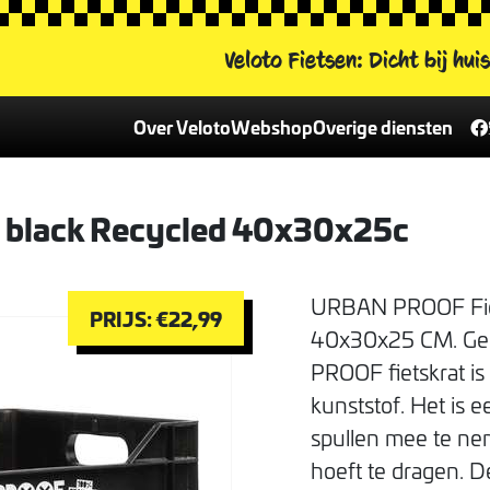
Veloto Fietsen:
Dicht bij hui
Over Veloto
Webshop
Overige diensten
Contactformulier
Alle fietsen
Fietsverhuur
Contactinformatie
Veloto leaseplan
Damesfietsen
L black Recycled 40x30x25c
Het Veloto team
Reparatie & onderhoud
Herenfietsen
Vacatures
Fietsverzekering
Kinderfietsen
Nieuws
E-bikes
URBAN PROOF Fiets
PRIJS: €22,99
40x30x25 CM. Ger
Onderdelen en accessoires
PROOF fietskrat i
Onze merken
kunststof. Het is e
Fiets van de week
spullen mee te neme
hoeft te dragen. D