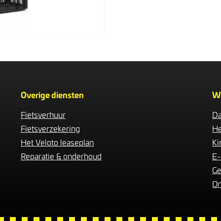
Overige diensten
W
Fietsverhuur
Da
Fietsverzekering
He
Het Veloto leaseplan
Ki
Reparatie & onderhoud
E-
Ge
On