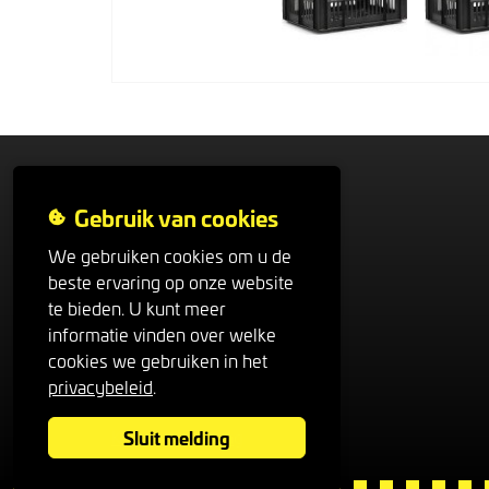
Veloto
Gebruik van cookies
Contactformulier
We gebruiken cookies om u de
beste ervaring op onze website
Het Veloto team
te bieden. U kunt meer
Nieuws
informatie vinden over welke
Algemene voorwaarden
cookies we gebruiken in het
Privacybeleid
privacybeleid
.
Retourbeleid
Sluit melding
Klachtenregeling