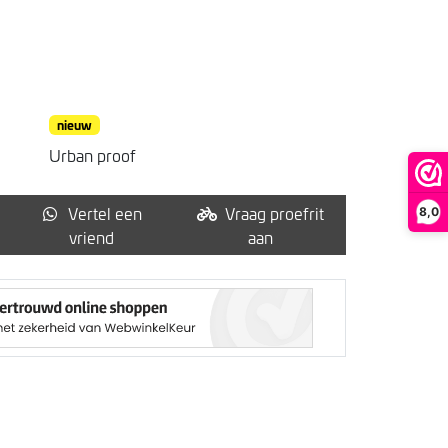
nieuw
Urban proof
Vertel een
Vraag proefrit
8,0
vriend
aan