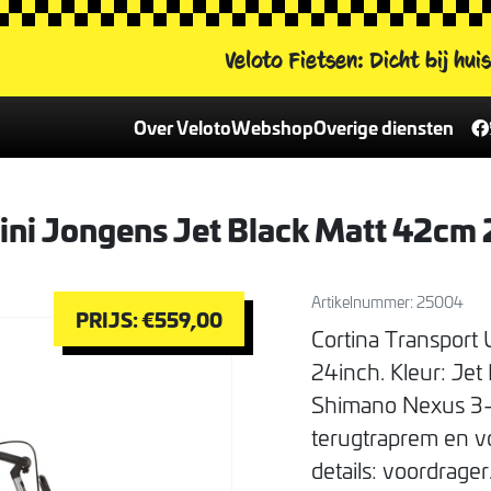
Veloto Fietsen:
Dicht bij hui
Over Veloto
Webshop
Overige diensten
Contactformulier
Alle fietsen
Fietsverhuur
Contactinformatie
Veloto leaseplan
Damesfietsen
ni Jongens Jet Black Matt 42cm
Het Veloto team
Reparatie & onderhoud
Herenfietsen
Vacatures
Fietsverzekering
Kinderfietsen
Nieuws
E-bikes
Artikelnummer: 25004
PRIJS: €559,00
Cortina Transport 
Onderdelen en accessoires
24inch. Kleur: Jet
Onze merken
Shimano Nexus 3-t
Fiets van de week
terugtraprem en v
details: voordrager